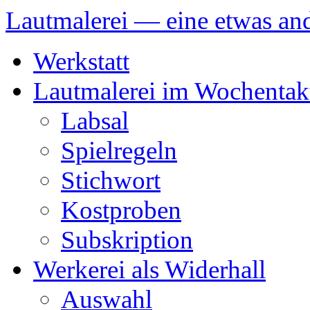
Lautmalerei — eine etwas and
Zum
Werkstatt
Inhalt
springen
Lautmalerei im Wochentak
Labsal
Spielregeln
Stichwort
Kostproben
Subskription
Werkerei als Widerhall
Auswahl