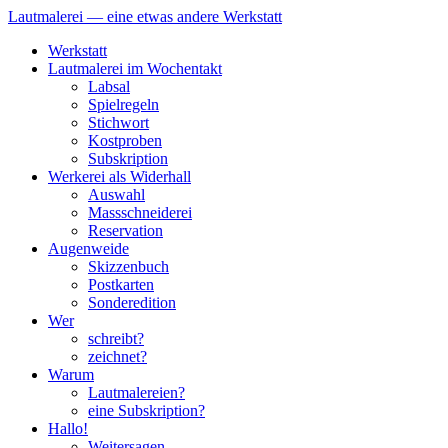
Lautmalerei — eine etwas andere Werkstatt
Zum
Werkstatt
Inhalt
Lautmalerei im Wochentakt
springen
Labsal
Spielregeln
Stichwort
Kostproben
Subskription
Werkerei als Widerhall
Auswahl
Massschneiderei
Reservation
Augenweide
Skizzenbuch
Postkarten
Sonderedition
Wer
schreibt?
zeichnet?
Warum
Lautmalereien?
eine Subskription?
Hallo!
Weitersagen