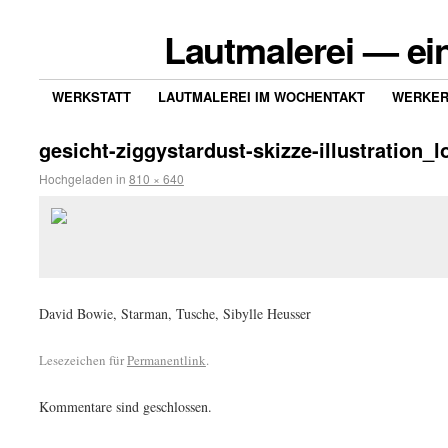
Lautmalerei — ei
WERKSTATT
LAUTMALEREI IM WOCHENTAKT
WERKER
gesicht-ziggystardust-skizze-illustration_
Hochgeladen
in
810 × 640
David Bowie, Starman, Tusche, Sibylle Heusser
Lesezeichen für
Permanentlink
.
Kommentare sind geschlossen.