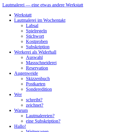
Lautmalerei — eine etwas andere Werkstatt
Zum
Werkstatt
Inhalt
Lautmalerei im Wochentakt
springen
Labsal
Spielregeln
Stichwort
Kostproben
Subskription
Werkerei als Widerhall
Auswahl
Massschneiderei
Reservation
Augenweide
Skizzenbuch
Postkarten
Sonderedition
Wer
schreibt?
zeichnet?
Warum
Lautmalereien?
eine Subskription?
Hallo!
Weitersagen