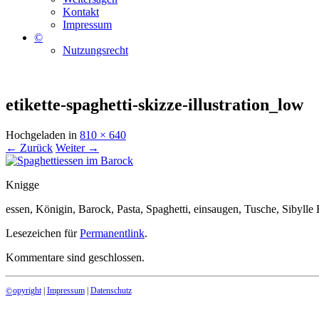
Kontakt
Impressum
©
Nutzungsrecht
etikette-spaghetti-skizze-illustration_low
Hochgeladen
in
810 × 640
← Zurück
Weiter →
Knigge
essen, Königin, Barock, Pasta, Spaghetti, einsaugen, Tusche, Sibylle
Lesezeichen für
Permanentlink
.
Kommentare sind geschlossen.
opyright
|
Impressum
|
Datenschutz
©