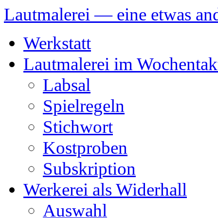
Lautmalerei — eine etwas and
Zum
Werkstatt
Inhalt
springen
Lautmalerei im Wochentak
Labsal
Spielregeln
Stichwort
Kostproben
Subskription
Werkerei als Widerhall
Auswahl