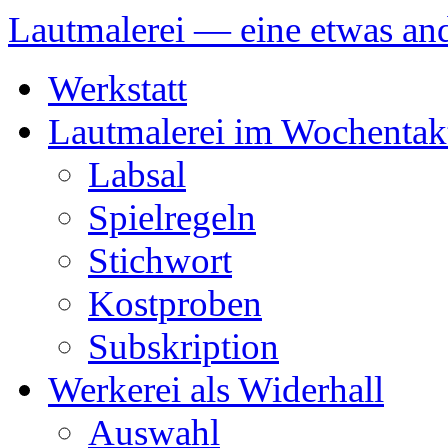
Lautmalerei — eine etwas and
Zum
Werkstatt
Inhalt
springen
Lautmalerei im Wochentak
Labsal
Spielregeln
Stichwort
Kostproben
Subskription
Werkerei als Widerhall
Auswahl