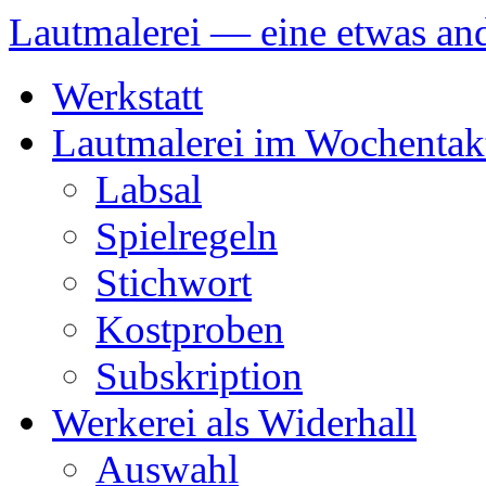
Lautmalerei — eine etwas and
Zum
Werkstatt
Inhalt
springen
Lautmalerei im Wochentak
Labsal
Spielregeln
Stichwort
Kostproben
Subskription
Werkerei als Widerhall
Auswahl