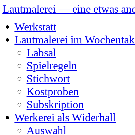
Lautmalerei — eine etwas and
Zum
Werkstatt
Inhalt
springen
Lautmalerei im Wochentak
Labsal
Spielregeln
Stichwort
Kostproben
Subskription
Werkerei als Widerhall
Auswahl