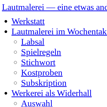
Lautmalerei — eine etwas and
Zum
Werkstatt
Inhalt
springen
Lautmalerei im Wochentak
Labsal
Spielregeln
Stichwort
Kostproben
Subskription
Werkerei als Widerhall
Auswahl