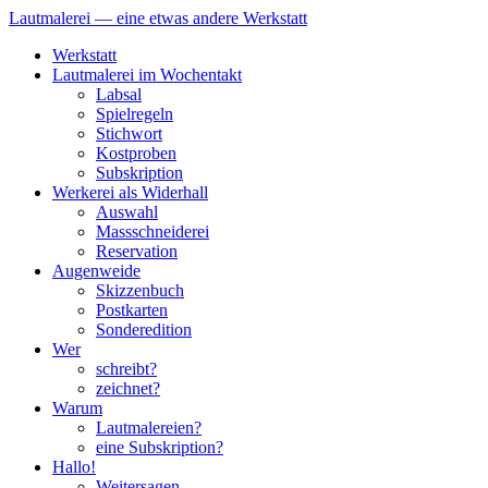
Lautmalerei — eine etwas andere Werkstatt
Zum
Werkstatt
Inhalt
Lautmalerei im Wochentakt
springen
Labsal
Spielregeln
Stichwort
Kostproben
Subskription
Werkerei als Widerhall
Auswahl
Massschneiderei
Reservation
Augenweide
Skizzenbuch
Postkarten
Sonderedition
Wer
schreibt?
zeichnet?
Warum
Lautmalereien?
eine Subskription?
Hallo!
Weitersagen