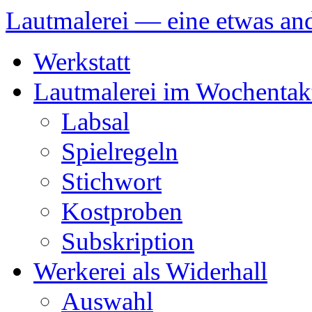
Lautmalerei — eine etwas and
Zum
Werkstatt
Inhalt
springen
Lautmalerei im Wochentak
Labsal
Spielregeln
Stichwort
Kostproben
Subskription
Werkerei als Widerhall
Auswahl