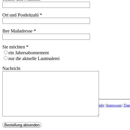
Ort und Postleitzahl *
Ihre Mailadresse *
Sie möchten *
ein Jahresabonnement
nur die aktuelle Lautmalerei
Nachricht
opyright
|
Impressum
|
Date
©
Bitte lasse dieses Feld leer.
Bitte lasse dieses Feld leer.