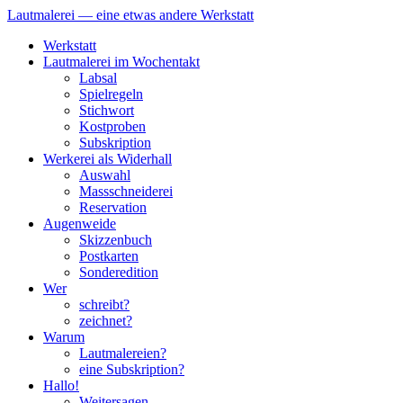
Lautmalerei — eine etwas andere Werkstatt
Zum
Werkstatt
Inhalt
Lautmalerei im Wochentakt
springen
Labsal
Spielregeln
Stichwort
Kostproben
Subskription
Werkerei als Widerhall
Auswahl
Massschneiderei
Reservation
Augenweide
Skizzenbuch
Postkarten
Sonderedition
Wer
schreibt?
zeichnet?
Warum
Lautmalereien?
eine Subskription?
Hallo!
Weitersagen