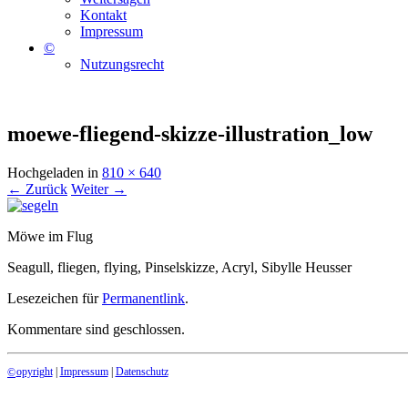
Kontakt
Impressum
©
Nutzungsrecht
moewe-fliegend-skizze-illustration_low
Hochgeladen
in
810 × 640
← Zurück
Weiter →
Möwe im Flug
Seagull, fliegen, flying, Pinselskizze, Acryl, Sibylle Heusser
Lesezeichen für
Permanentlink
.
Kommentare sind geschlossen.
opyright
|
Impressum
|
Datenschutz
©