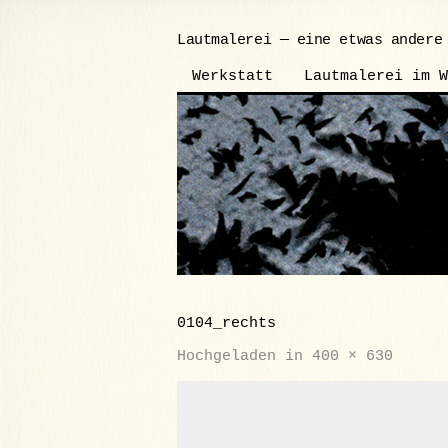
Lautmalerei — eine etwas andere
Werkstatt
Lautmalerei im W
0104_rechts
Hochgeladen
in
400 × 630