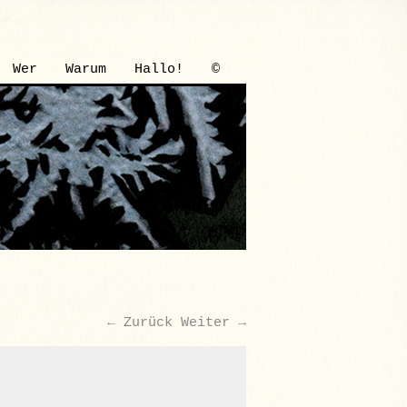
Wer
Warum
Hallo!
©
← Zurück
Weiter →